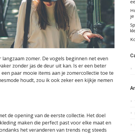
ee
Ho
je
Sp
kl
Ko
C
eer langzaam zomer. De vogels beginnen net even
vaker zonder jas de deur uit kan. Is er een beter
en paar mooie items aan je zomercollectie toe te
amesmode houdt, zou ik ook zeker een kijkje nemen
A
 de opening van de eerste collectie. Het doel
s kleding maken die perfect past voor elke maat en
ondanks het veranderen van trends nog steeds