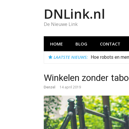
Naar
DNLink.nl
de
inhoud
springen
De Nieuwe Link
HOME
BLOG
CONTACT
LAATSTE NIEUWS:
Hoe robots en men
Winkelen zonder taboe
Denzel
14 april 2019