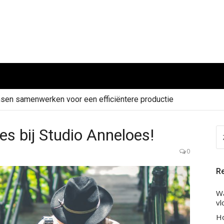
sen samenwerken voor een efficiëntere productie
s bij Studio Anneloes!
Z
NA
0
Re
Wa
vl
H