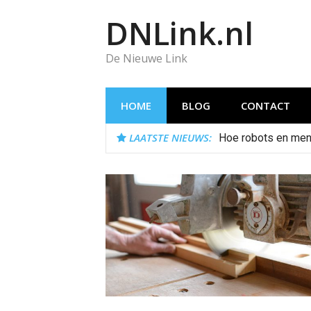
Naar
DNLink.nl
de
inhoud
springen
De Nieuwe Link
HOME
BLOG
CONTACT
LAATSTE NIEUWS:
Hoe robots en men