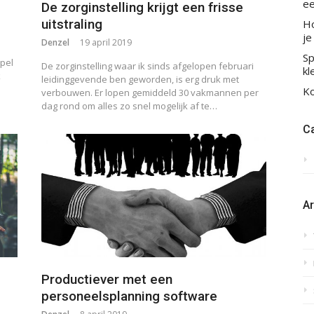
ee
De zorginstelling krijgt een frisse
uitstraling
Ho
je
Denzel
19 april 2019
Sp
mpel
De zorginstelling waar ik sinds afgelopen februari
kl
k
leidinggevende ben geworden, is erg druk met
Ko
verbouwen. Er lopen gemiddeld 30 vakmannen per
dag rond om alles zo snel mogelijk af te…
C
A
Productiever met een
personeelsplanning software