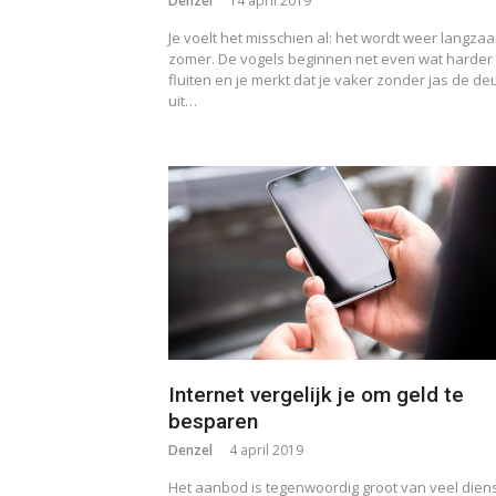
Denzel
14 april 2019
Je voelt het misschien al: het wordt weer langza
zomer. De vogels beginnen net even wat harder 
fluiten en je merkt dat je vaker zonder jas de de
uit…
Internet vergelijk je om geld te
besparen
Denzel
4 april 2019
Het aanbod is tegenwoordig groot van veel dien