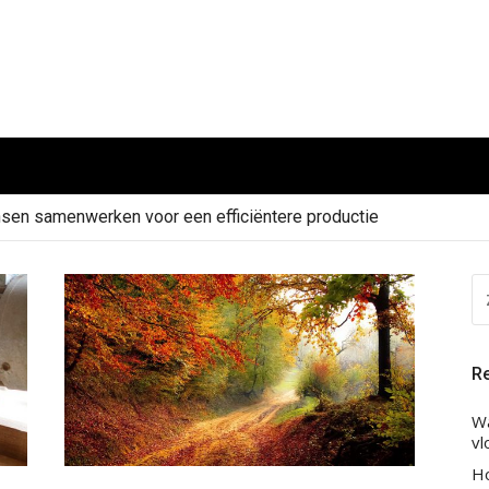
sen samenwerken voor een efficiëntere productie
Z
NA
Re
Wa
vl
H